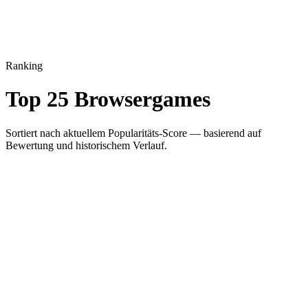
Alle Spiele
Top 25
Vergleich
Blog
Spiel einreichen
Ranking
Top
25
Browsergames
Sortiert nach aktuellem Popularitäts-Score — basierend auf
Bewertung und historischem Verlauf.